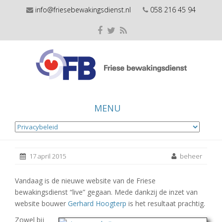
info@friesebewakingsdienst.nl
058 216 45 94
MENU
Skip
to
17 april 2015
beheer
content
Vandaag is de nieuwe website van de Friese
bewakingsdienst “live” gegaan. Mede dankzij de inzet van
website bouwer
Gerhard Hoogterp
is het resultaat prachtig.
Zowel bij