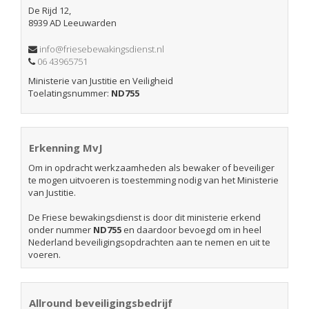
De Rijd 12,
8939 AD Leeuwarden
info@friesebewakingsdienst.nl
06 43965751
Ministerie van Justitie en Veiligheid
Toelatingsnummer:
ND755
Erkenning MvJ
Om in opdracht werkzaamheden als bewaker of beveiliger
te mogen uitvoeren is toestemming nodig van het Ministerie
van Justitie.
De Friese bewakingsdienst is door dit ministerie erkend
onder nummer
ND755
en daardoor bevoegd om in heel
Nederland beveiligingsopdrachten aan te nemen en uit te
voeren.
Allround beveiligingsbedrijf