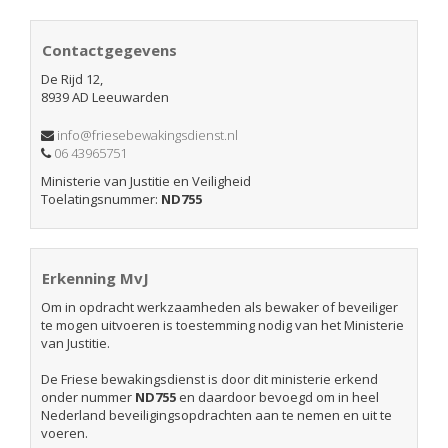
Contactgegevens
De Rijd 12,
8939 AD Leeuwarden
info@friesebewakingsdienst.nl
06 43965751
Ministerie van Justitie en Veiligheid
Toelatingsnummer:
ND755
Erkenning MvJ
Om in opdracht werkzaamheden als bewaker of beveiliger
te mogen uitvoeren is toestemming nodig van het Ministerie
van Justitie.
De Friese bewakingsdienst is door dit ministerie erkend
onder nummer
ND755
en daardoor bevoegd om in heel
Nederland beveiligingsopdrachten aan te nemen en uit te
voeren.