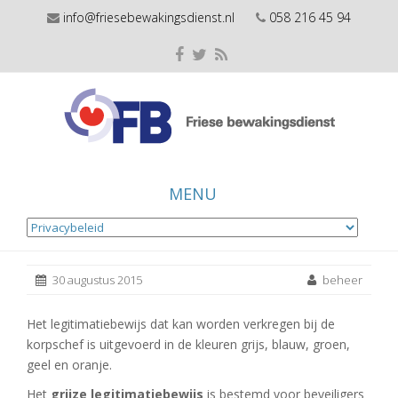
info@friesebewakingsdienst.nl
058 216 45 94
MENU
Skip
to
30 augustus 2015
beheer
content
Het legitimatiebewijs dat kan worden verkregen bij de
korpschef is uitgevoerd in de kleuren grijs, blauw, groen,
geel en oranje.
Het
grijze legitimatiebewijs
is bestemd voor beveiligers